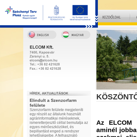
KÖSZÖNT
Elindult a Szenzorfarm
felülete
Szenzorfarm felülete megjeleníti
egy részét az általunk használt
agrárinformatikai méréseknek,
Az ELCOM K
ismeretterjesztő céllal bemutatja az
egyes mérőeszközöket, és
aminél jobba
bepillantást enged a rendszer
lehetőségeibe. A felhasználó