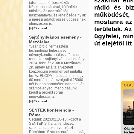
szakmai eli
játszhat a mérőeszközök
rádió és bi
ki/bekapcsolásával, különféle
idősíkok és adatsűrűség
működését, 
használatával, és lehetősége nyílik
a mérési adatok összefüggéseinek
mostanra az 
elemzésére is.
területek. A
[>] Részletek
ügyfelei, mi
Sajtónyilvános esemény -
Mezőfalva
út elejétől it
"Szántóföldi termesztési
technológia fejlesztése
növénykondícionálással" címen
rendezett sajtónyilvános eseményt
2024. február 2.-án a Mezőfalvai
Zrt. amely az általa vezetett
konzorcium eredményeit mutatta
be. Az ELCOM hálózatán mintegy
60 mérőállomás szolgáltat 25000-
nél is több paramétert naponta, és
számos egyedi megoldásunk
került a projekt során
megvalósításra.
[>] Részletek
SENTEK konferencia -
Róma
Cégünk 2023.02.16-18. között a
SENTEK Srl. által rendezett
szakmai napokon vett részt
Olaj é
Rómában. Számos európai ország
techno