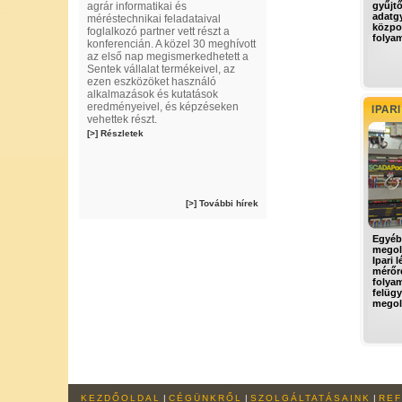
agrár informatikai és
gyűjt
adatgy
méréstechnikai feladataival
közpon
foglalkozó partner vett részt a
folyam
konferencián. A közel 30 meghívott
az első nap megismerkedhetett a
Sentek vállalat termékeivel, az
ezen eszközöket használó
alkalmazások és kutatások
eredményeivel, és képzéseken
vehettek részt.
[>] Részletek
[>] További hírek
Egyéb 
megol
Ipari 
mérőr
folyam
felügy
megold
KEZDŐOLDAL
|
CÉGÜNKRŐL
|
SZOLGÁLTATÁSAINK
|
REF